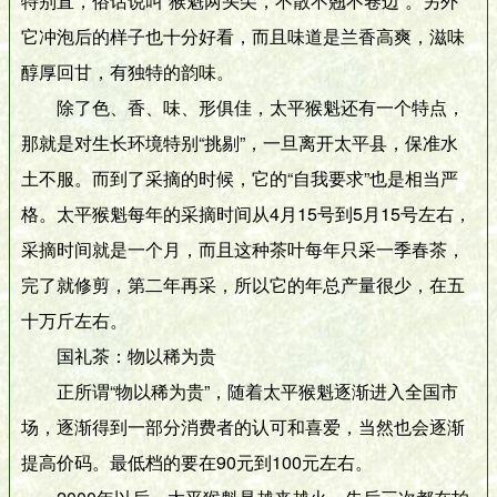
特别直，俗话说叫“猴魁两头尖，不散不翘不卷边”。另外
它冲泡后的样子也十分好看，而且味道是兰香高爽，滋味
醇厚回甘，有独特的韵味。
除了色、香、味、形俱佳，太平猴魁还有一个特点，
那就是对生长环境特别“挑剔”，一旦离开太平县，保准水
土不服。而到了采摘的时候，它的“自我要求”也是相当严
格。太平猴魁每年的采摘时间从4月15号到5月15号左右，
采摘时间就是一个月，而且这种茶叶每年只采一季春茶，
完了就修剪，第二年再采，所以它的年总产量很少，在五
十万斤左右。
国礼茶：物以稀为贵
正所谓“物以稀为贵”，随着太平猴魁逐渐进入全国市
场，逐渐得到一部分消费者的认可和喜爱，当然也会逐渐
提高价码。最低档的要在90元到100元左右。