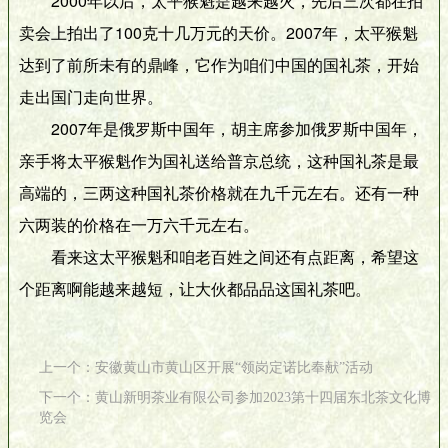
2000年以后，太平猴魁是越来越火，先后三次都在拍
卖会上拍出了100克十几万元的天价。2007年，太平猴魁
达到了前所未有的鼎峰，它作为咱们中国的国礼茶，开始
走出国门走向世界。
2007年是俄罗斯中国年，胡主席参加俄罗斯中国年，
亲手将太平猴魁作为国礼送给普京总统，这种国礼茶是最
高端的，三两这种国礼茶价格就在九千元左右。还有一种
六两装的价格在一万六千元左右。
看来这太平猴魁和咱老百姓之间还有点距离，希望这
个距离啊能越来越短，让大伙都品品这国礼茶吧。
上一个：安徽黄山市黄山区开展“领岗定诺比奉献”活动
下一个：黄山新明茶业有限公司参加2023第十四届东北茶文化博
览会