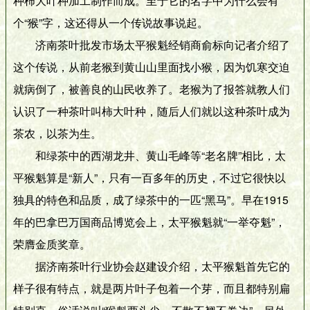
种柿大叶种加工制作而成。至于它的名字中为什么会有
个“猴”字，这还得从一个传说故事说起。
济南茶叶批发市场太平猴魁经销商俞标向记者介绍了
这个传说，从前老猴到黄山山里面找小猴，因为饥寒交迫
就病倒了，被善良的山民收养了。老猴为了报答就教人们
认识了一种茶叶叫柿大叶种，随后人们就以这种茶叶成为
茶农，以茶为生。
和绿茶中的西湖龙井、黄山毛峰等“老名牌”相比，太
平猴魁算是“新人”，只有一百多年的历史，不过它很快以
独具的特色和品质，成了绿茶中的一匹“黑马”。早在1915
年的巴拿巴万国商品博览会上，太平猴魁就“一举夺魁”，
荣膺金质奖章。
据济南茶叶行业协会赵建设介绍，太平猴魁首先它的
样子很有特点，就是两片叶子包着一个芽，而且都特别扁